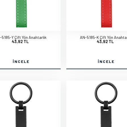
-5185-Y Çift Yön Anahtarlık
AN-5185-K Çift Yön Anahtar
43,92 TL
43,92 TL
İNCELE
İNCELE