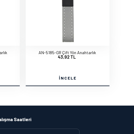
rlık
AN-5185-GR Çift Yön Anahtarlık
43,92 TL
İNCELE
alışma Saatleri