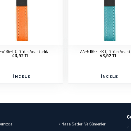
-5185-T Çift Yön Anahtarlık
AN-5185-TRK Çift Yön Anahta
43,92 TL
43,92 TL
İNCELE
İNCELE
Ç
ımızda
Masa Setleri Ve Sümenleri