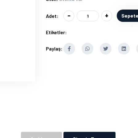
-
+
Sepete
Adet:
Etiketler:
Paylaş: