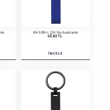
lık
AN-5185-L Çift Yön Anahtarlık
43,92 TL
İNCELE