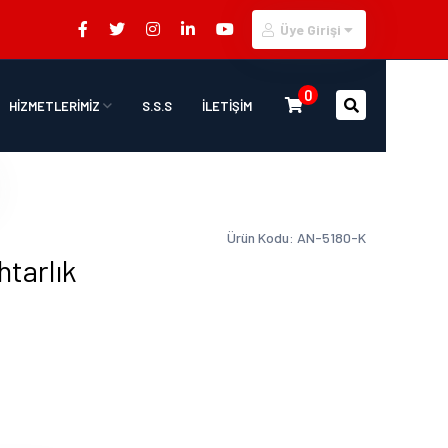
Üye Girişi
0
HİZMETLERİMİZ
S.S.S
İLETİŞİM
Ürün Kodu: AN-5180-K
tarlık