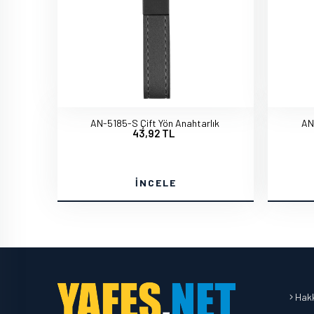
AN-5185-S Çift Yön Anahtarlık
AN
43,92 TL
İNCELE
Hakk