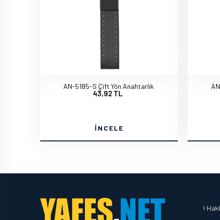
AN-5185-S Çift Yön Anahtarlık
AN
43,92 TL
İNCELE
Hakk