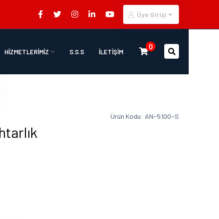
Üye Girişi
0
HİZMETLERİMİZ
S.S.S
İLETİŞİM
Ürün Kodu: AN-5100-S
tarlık