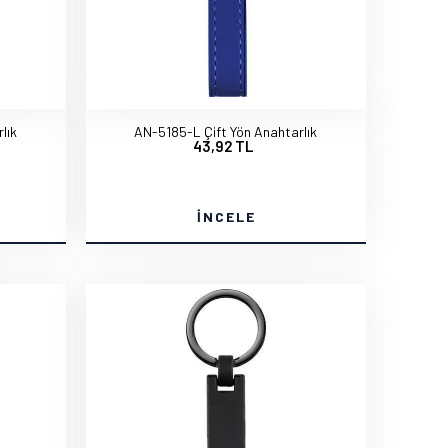
lık
AN-5185-L Çift Yön Anahtarlık
43,92 TL
İNCELE