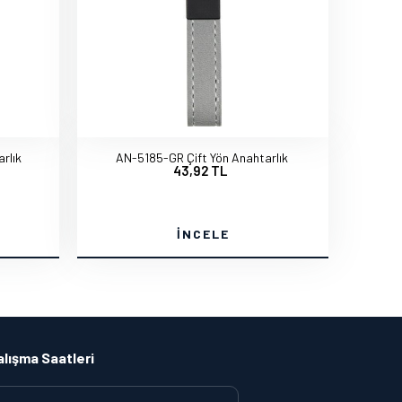
rlık
AN-5185-GR Çift Yön Anahtarlık
43,92 TL
İNCELE
alışma Saatleri