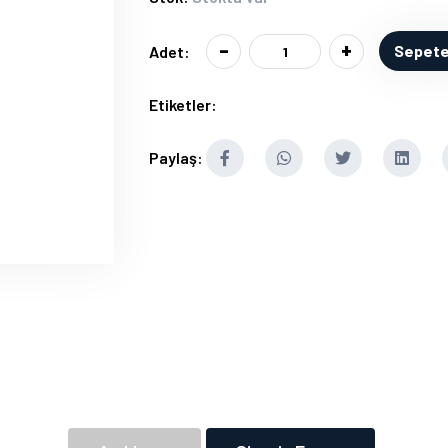
-
+
Sepete
Adet:
Etiketler:
Paylaş: