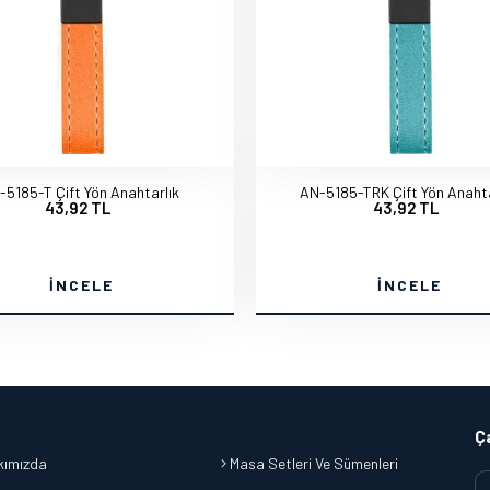
-5185-T Çift Yön Anahtarlık
AN-5185-TRK Çift Yön Anahta
43,92 TL
43,92 TL
İNCELE
İNCELE
Ç
ımızda
Masa Setleri Ve Sümenleri