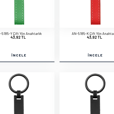
-5185-Y Çift Yön Anahtarlık
AN-5185-K Çift Yön Anahtar
43,92 TL
43,92 TL
İNCELE
İNCELE