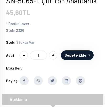
AN-5065-L Çift Yön Anahtarlık
45,60TL
* Baskı: Lazer
Stok: 2326
Stok:
Stokta Var
-
+
Sepete Ekle
Adet:
Etiketler:
Paylaş:
Açıklama