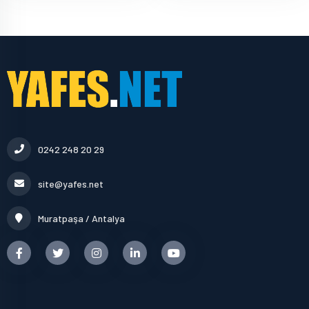
0242 248 20 29
site@yafes.net
Muratpaşa / Antalya