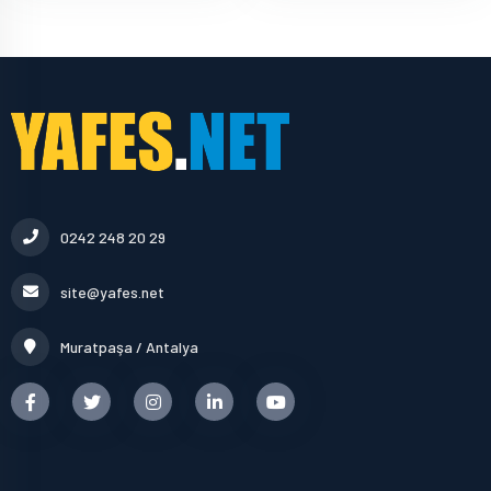
0242 248 20 29
site@yafes.net
Muratpaşa / Antalya