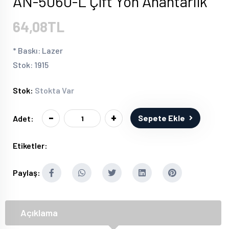
AN-5060-L Çift Yön Anahtarlık
64,08TL
* Baskı: Lazer
Stok: 1915
Stok:
Stokta Var
-
+
Sepete Ekle
Adet:
Etiketler:
Paylaş:
Açıklama