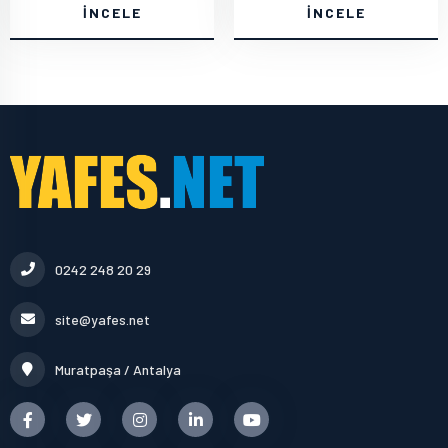
İNCELE
İNCELE
0242 248 20 29
site@yafes.net
Muratpaşa / Antalya