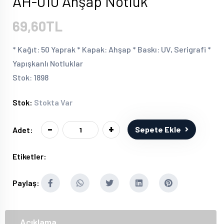
AH-010 Ahşap Notluk
69,60TL
* Kağıt: 50 Yaprak * Kapak: Ahşap * Baskı: UV, Serigrafi *
Yapışkanlı Notluklar
Stok: 1898
Stok:
Stokta Var
-
+
Sepete Ekle
Adet:
Etiketler:
Paylaş:
Açıklama