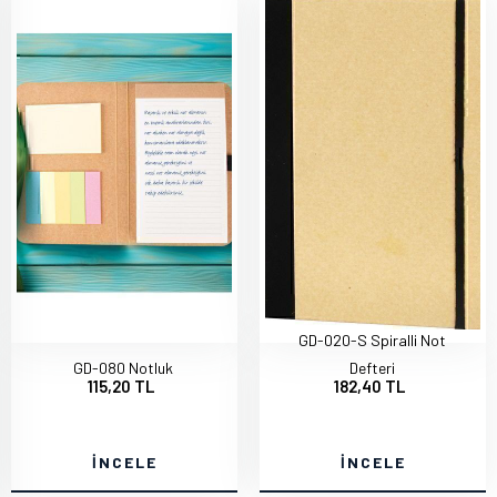
GD-020-S Spiralli Not
GD-080 Notluk
Defteri
115,20 TL
182,40 TL
İNCELE
İNCELE