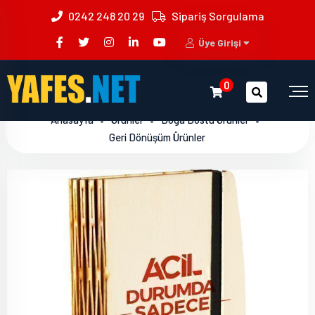
0242 248 20 29
Sipariş Sorgulama
Üye Girişi
0
Anasayfa
Ürünler
Doğa Dostu Ürünler
Geri Dönüşüm Ürünler