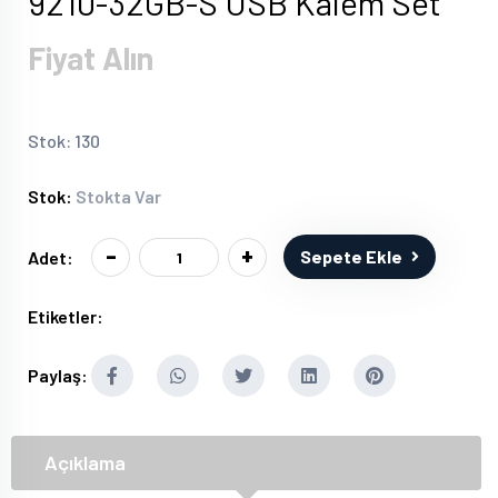
9210-32GB-S USB Kalem Set
Fiyat Alın
Stok: 130
Stok:
Stokta Var
-
+
Sepete Ekle
Adet:
Etiketler:
Paylaş:
Açıklama