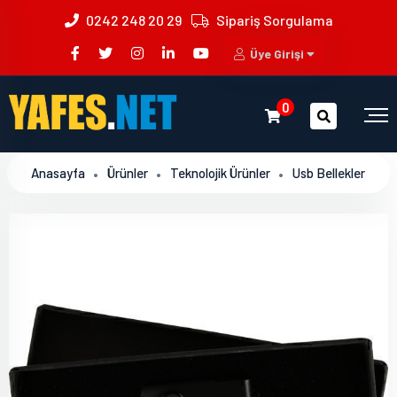
0242 248 20 29
Sipariş Sorgulama
Üye Girişi
0
Anasayfa
Ürünler
Teknolojik Ürünler
Usb Bellekler