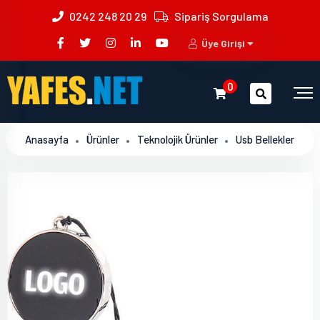
0242 248 20 29
Sipariş Sorgulama
Üye Girişi
0
Anasayfa
Ürünler
Teknolojik Ürünler
Usb Bellekler