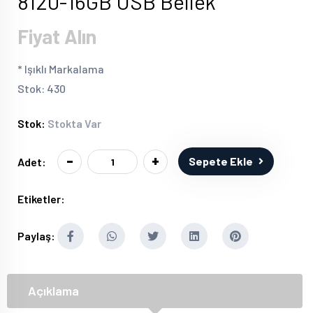
8120-16GB USB Bellek
Fiyat Alın
* Işıklı Markalama
Stok: 430
Stok:
Stokta Var
-
+
Sepete Ekle
Adet:
Etiketler:
Paylaş:
Açıklama