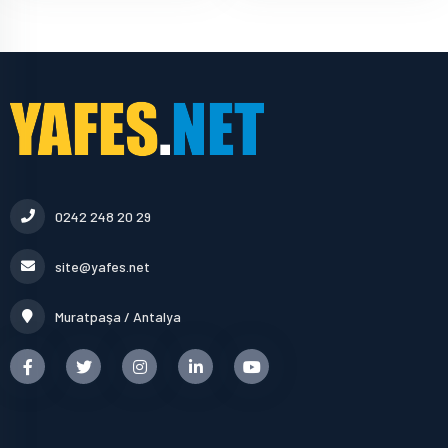
0242 248 20 29
site@yafes.net
Muratpaşa / Antalya