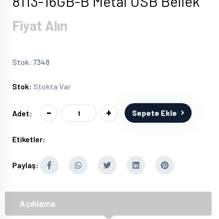
8113-16GB-B Metal USB Bellek
Fiyat Alın
Stok: 7348
Stok:
Stokta Var
-
+
Sepete Ekle
Adet:
Etiketler:
Paylaş:
Açıklama