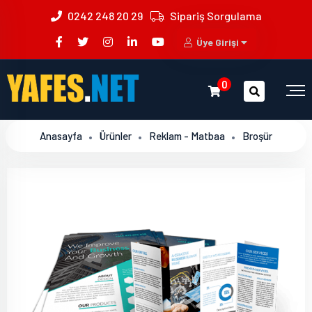
0242 248 20 29
Sipariş Sorgulama
Üye Girişi
0
Anasayfa
Ürünler
Reklam - Matbaa
Broşür