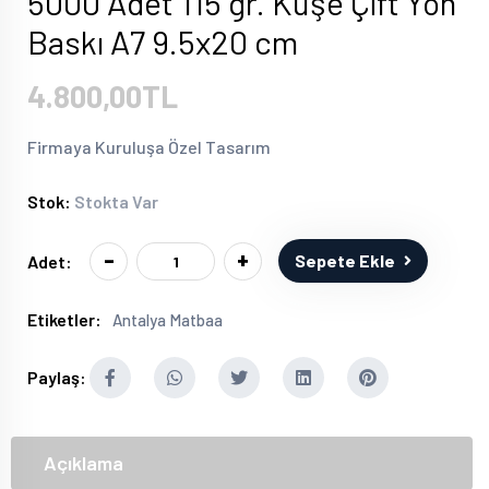
5000 Adet 115 gr. Kuşe Çift Yön
Baskı A7 9.5x20 cm
4.800,00TL
Firmaya Kuruluşa Özel Tasarım
Stok:
Stokta Var
-
+
Sepete Ekle
Adet:
Etiketler:
Antalya Matbaa
Paylaş:
Açıklama