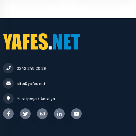
0242 248 20 29
site@yafes.net
Muratpaşa / Antalya