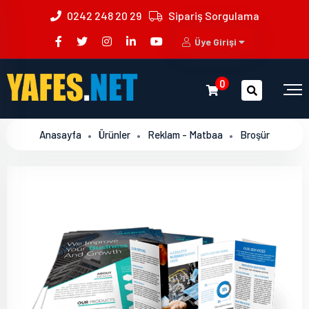
0242 248 20 29
Sipariş Sorgulama
Üye Girişi
0
Anasayfa
Ürünler
Reklam - Matbaa
Broşür