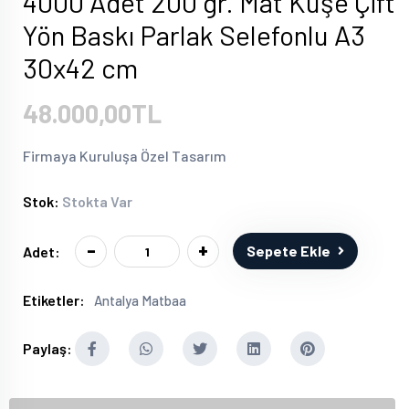
4000 Adet 200 gr. Mat Kuşe Çift
Yön Baskı Parlak Selefonlu A3
30x42 cm
48.000,00TL
Firmaya Kuruluşa Özel Tasarım
Stok:
Stokta Var
-
+
Sepete Ekle
Adet:
Etiketler:
Antalya Matbaa
Paylaş: