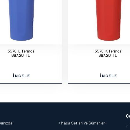
3570-L Termos
3570-K Termos
667,20 TL
667,20 TL
İNCELE
İNCELE
Ç
ımızda
Masa Setleri Ve Sümenleri