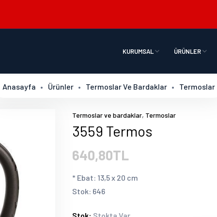
KURUMSAL
ÜRÜNLER
Anasayfa
Ürünler
Termoslar Ve Bardaklar
Termoslar
,
Termoslar ve bardaklar
Termoslar
3559 Termos
640,80TL
* Ebat: 13,5 x 20 cm
Stok: 646
Stok:
Stokta Var