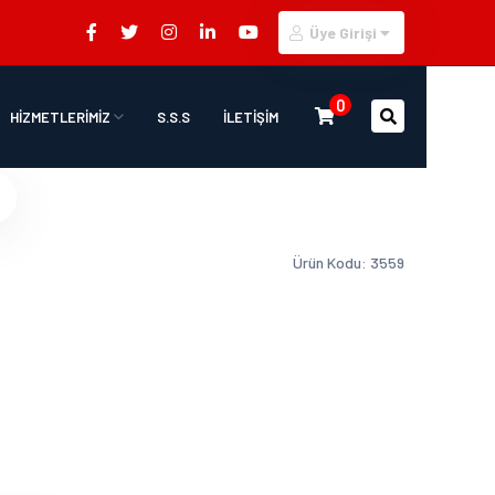
Üye Girişi
0
HİZMETLERİMİZ
S.S.S
İLETİŞİM
Ürün Kodu: 3559