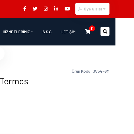
Üye Girişi
0
HİZMETLERİMİZ
S.S.S
İLETİŞİM
Ürün Kodu: 3554-GM
 Termos