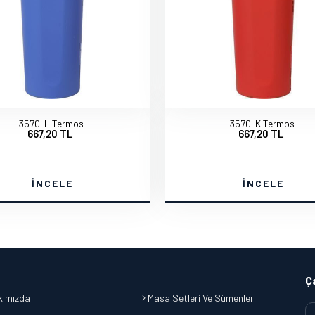
3570-L Termos
3570-K Termos
667,20 TL
667,20 TL
İNCELE
İNCELE
Ç
ımızda
Masa Setleri Ve Sümenleri