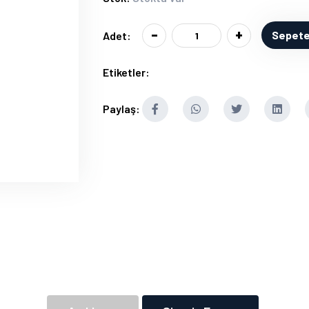
-
+
Sepete
Adet:
Etiketler:
Paylaş: