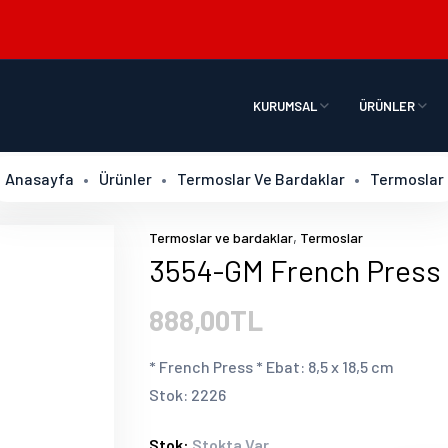
KURUMSAL
ÜRÜNLER
Anasayfa
Ürünler
Termoslar Ve Bardaklar
Termoslar
,
Termoslar ve bardaklar
Termoslar
3554-GM French Press
888,00TL
* French Press * Ebat: 8,5 x 18,5 cm
Stok: 2226
Stok:
Stokta Var