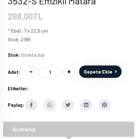
3532-S Emzikli Matara
288,00TL
* Ebat: 7 x 22,5 cm
Stok: 2165
Stok:
Stokta Var
-
+
Sepete Ekle
Adet:
Etiketler:
Paylaş:
Açıklama