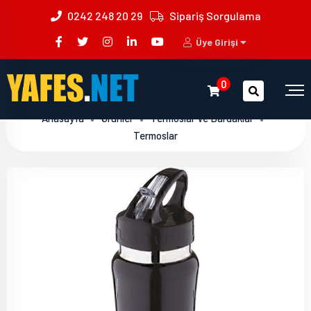
0242 248 20 29
Sipariş Sorgulama
Üye Girişi
0
Anasayfa
Ürünler
Termoslar Ve Bardaklar
Termoslar