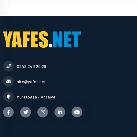
0242 248 20 29
site@yafes.net
Muratpaşa / Antalya