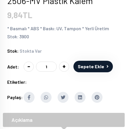
2506-MV Plastik Kalem
9,84TL
* Basmalı * ABS * Baskı: UV, Tampon * Yerli Üretim
Stok: 3900
Stok:
Stokta Var
-
+
Sepete Ekle
Adet:
Etiketler:
Paylaş:
Açıklama