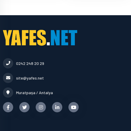
0242 248 20 29
site@yafes.net
Muratpaşa / Antalya