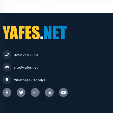
0242 248 20 29
site@yafes.net
Muratpaşa / Antalya