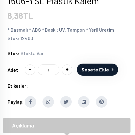
1506-YSL Plastik Kalem
6,36TL
* Basmalı * ABS * Baskı: UV, Tampon * Yerli Üretim
Stok: 12400
Stok:
Stokta Var
-
+
Sepete Ekle
Adet:
Etiketler:
Paylaş:
Açıklama