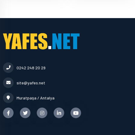
0242 248 20 29
site@yafes.net
Muratpaşa / Antalya