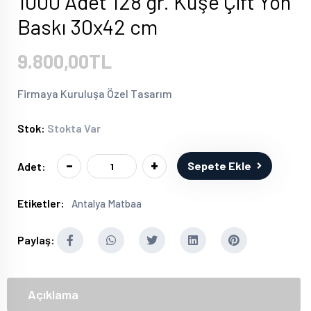
1000 Adet 128 gr. Kuşe Çift Yön
Baskı 30x42 cm
9.800,00TL
Firmaya Kuruluşa Özel Tasarım
Stok:
Stokta Var
-
+
Sepete Ekle
Adet:
Etiketler:
Antalya Matbaa
Paylaş:
Açıklama