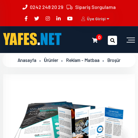
0242 248 20 29
Sipariş Sorgulama
Üye Girişi
0
Anasayfa
Ürünler
Reklam - Matbaa
Broşür