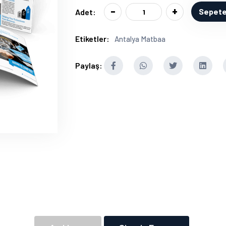
-
+
Sepete
Adet:
Etiketler:
Antalya Matbaa
Paylaş: