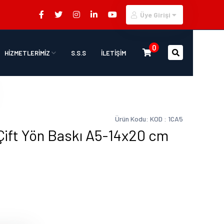
Üye Girişi
0
HİZMETLERİMİZ
S.S.S
İLETİŞİM
Ürün Kodu: KOD : 1CA5
Çift Yön Baskı A5-14x20 cm