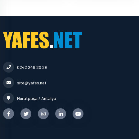
0242 248 20 29
site@yafes.net
Muratpaşa / Antalya