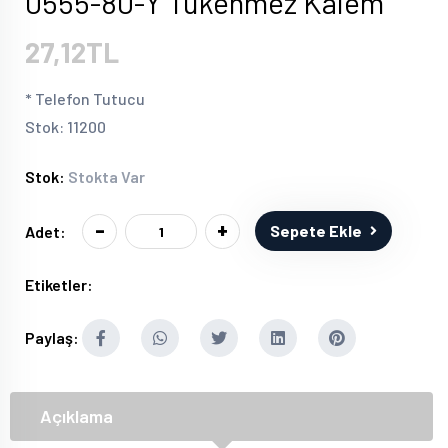
0555-80-Y Tükenmez Kalem
27,12TL
* Telefon Tutucu
Stok: 11200
Stok:
Stokta Var
-
+
Sepete Ekle
Adet:
Etiketler:
Paylaş:
Açıklama