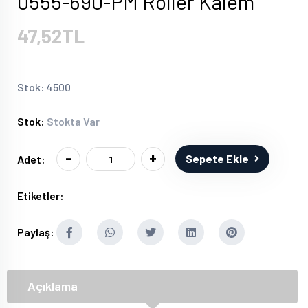
0555-690-PM Roller Kalem
47,52TL
Stok: 4500
Stok:
Stokta Var
-
+
Sepete Ekle
Adet:
Etiketler:
Paylaş:
Açıklama