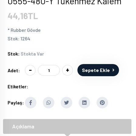
0555-480-Y Tükenmez Kalem
44,16TL
* Rubber Gövde
Stok: 1264
Stok:
Stokta Var
-
+
Sepete Ekle
Adet:
Etiketler:
Paylaş:
Açıklama