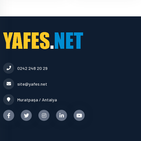
0242 248 20 29
site@yafes.net
Muratpaşa / Antalya