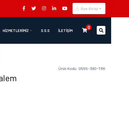
Üye Girişi
0
HİZMETLERİMİZ
S.S.S
İLETİŞİM
Ürün Kodu: 0555-390-TRK
Kalem