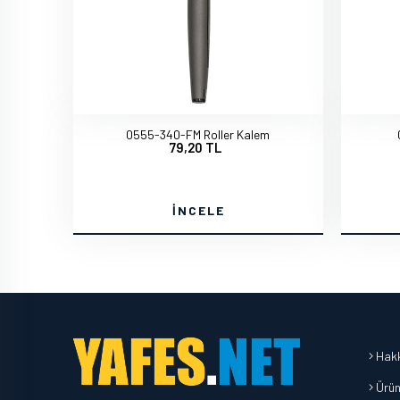
0555-340-FM Roller Kalem
79,20 TL
İNCELE
Hakk
Ürün