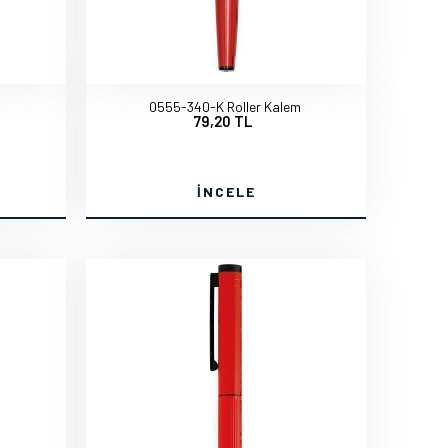
m
0555-340-K Roller Kalem
79,20 TL
İNCELE