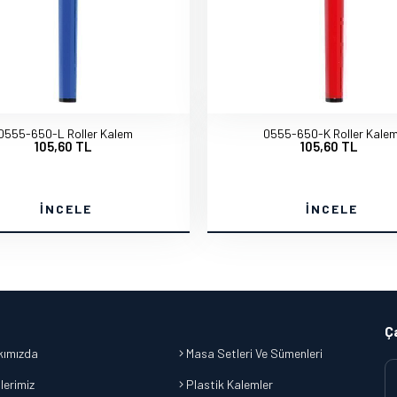
0555-650-L Roller Kalem
0555-650-K Roller Kale
105,60 TL
105,60 TL
İNCELE
İNCELE
Ç
ımızda
Masa Setleri Ve Sümenleri
lerimiz
Plastik Kalemler