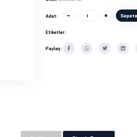
-
+
Sepete
Adet:
Etiketler:
Paylaş: