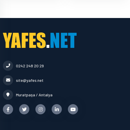
0242 248 20 29
site@yafes.net
Muratpaşa / Antalya