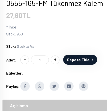
0555-165-FM Tükenmez Kalem
27,60TL
* İnce
Stok: 950
Stok:
Stokta Var
-
+
Sepete Ekle
Adet:
Etiketler:
Paylaş:
Açıklama