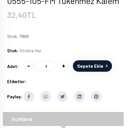
0555-105-FM Tükenmez Kalem
32,40TL
Stok: 7908
Stok:
Stokta Var
-
+
Sepete Ekle
Adet:
Etiketler:
Paylaş:
Açıklama