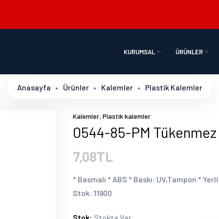
KURUMSAL
ÜRÜNLER
Anasayfa
Ürünler
Kalemler
Plastik Kalemler
,
Kalemler
Plastik kalemler
0544-85-PM Tükenmez
7,08TL
* Basmalı * ABS * Baskı: UV,Tampon * Yerl
Stok: 11900
Stok:
Stokta Var