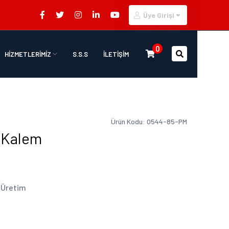
Üye Girişi
0
HİZMETLERİMİZ
S.S.S
İLETİŞİM
Ürün Kodu: 0544-85-PM
 Kalem
i Üretim