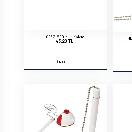
0532-800 Işıklı Kalem
MK
43,20 TL
İNCELE