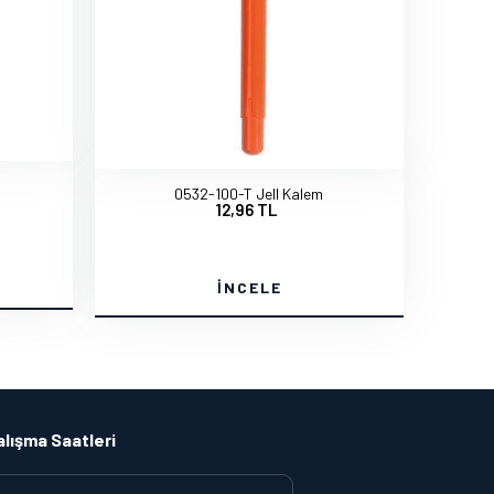
0532-100-T Jell Kalem
12,96 TL
İNCELE
alışma Saatleri