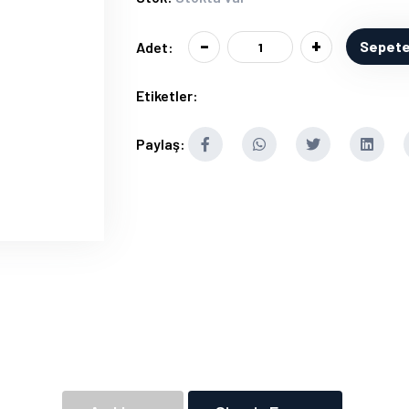
-
+
Sepete
Adet:
Etiketler:
Paylaş: