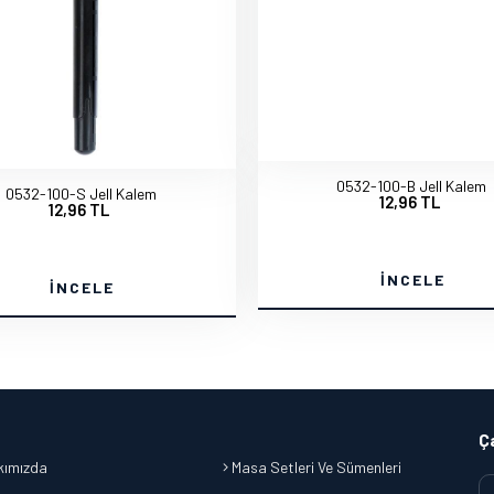
0532-100-B Jell Kalem
0532-100-S Jell Kalem
12,96 TL
12,96 TL
İNCELE
İNCELE
Ç
ımızda
Masa Setleri Ve Sümenleri