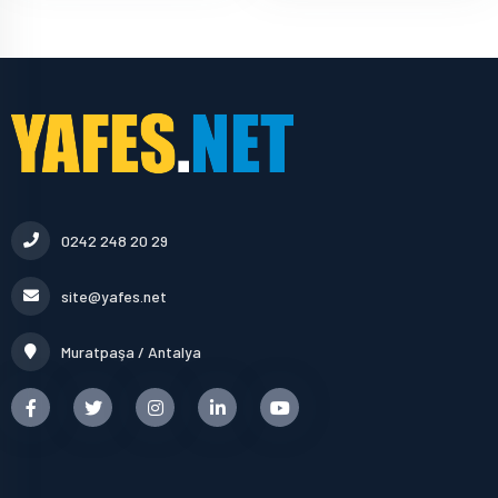
0242 248 20 29
site@yafes.net
Muratpaşa / Antalya