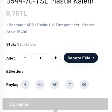
0544-70-YSL Plastik Kalem
5,76TL
* Basmalı * ABS * Baskı: UV, Tampon * Yerli Üretim
Stok: 15400
Stok:
Stokta Var
-
+
Sepete Ekle
Adet:
Etiketler:
Paylaş:
Açıklama