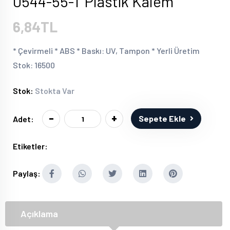
0544-55-T Plastik Kalem
6,84TL
* Çevirmeli * ABS * Baskı: UV, Tampon * Yerli Üretim
Stok: 16500
Stok:
Stokta Var
-
+
Sepete Ekle
Adet:
Etiketler:
Paylaş:
Açıklama