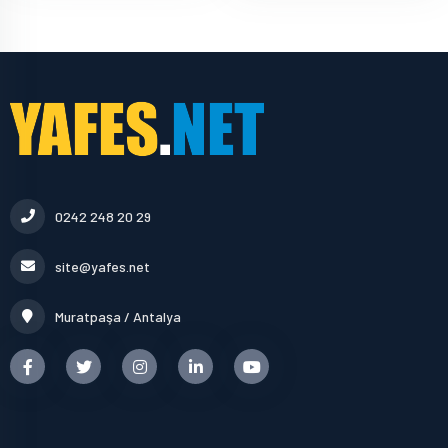
0242 248 20 29
site@yafes.net
Muratpaşa / Antalya