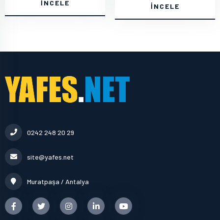
İNCELE
İNCELE
0242 248 20 29
site@yafes.net
Muratpaşa / Antalya