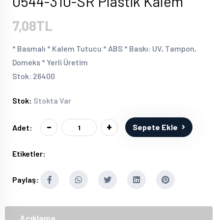
0544-310-SR Plastik Kalem
7,08TL
* Basmalı * Kalem Tutucu * ABS * Baskı: UV, Tampon,
Domeks * Yerli Üretim
Stok: 26400
Stok:
Stokta Var
-
+
Sepete Ekle
Adet:
Etiketler:
Paylaş:
Açıklama