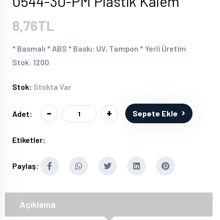
0544-30-PM Plastik Kalem
8,76TL
* Basmalı * ABS * Baskı: UV, Tampon * Yerli Üretim
Stok: 1200
Stok:
Stokta Var
-
+
Sepete Ekle
Adet:
Etiketler:
Paylaş:
Açıklama