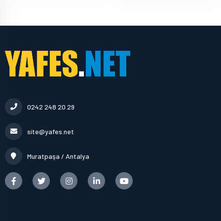
0242 248 20 29
site@yafes.net
Muratpaşa / Antalya