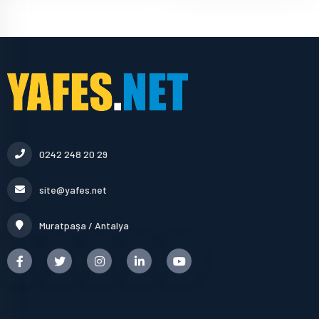
0242 248 20 29
site@yafes.net
Muratpaşa / Antalya