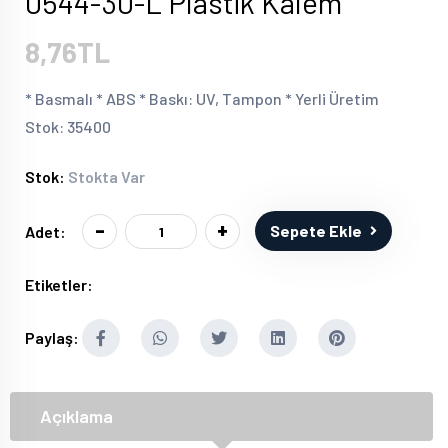
0544-30-L Plastik Kalem
8,76TL
* Basmalı * ABS * Baskı: UV, Tampon * Yerli Üretim
Stok: 35400
Stok:
Stokta Var
-
+
Sepete Ekle
Adet:
Etiketler:
Paylaş:
Açıklama