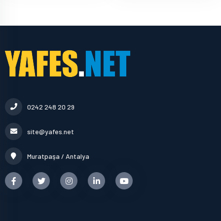
0242 248 20 29
site@yafes.net
Muratpaşa / Antalya