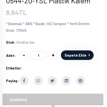
0544-20-YSL Plastik Kalem
8,64TL
* Basmalı * ABS * Baskı: UV,Tampon * Yerli Üretim
Stok: 77245
Stok:
Stokta Var
-
+
Sepete Ekle
Adet:
Etiketler:
Paylaş:
Açıklama