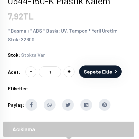
0544-150-K Plastik Kalem
7,92TL
* Basmalı * ABS * Baskı: UV, Tampon * Yerli Üretim
Stok: 22800
Stok:
Stokta Var
-
+
Sepete Ekle
Adet:
Etiketler:
Paylaş:
Açıklama