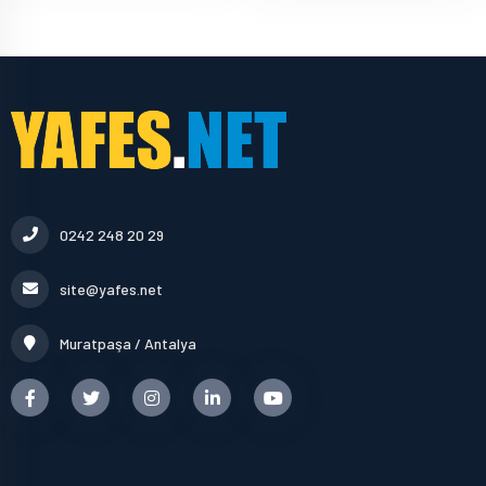
0242 248 20 29
site@yafes.net
Muratpaşa / Antalya