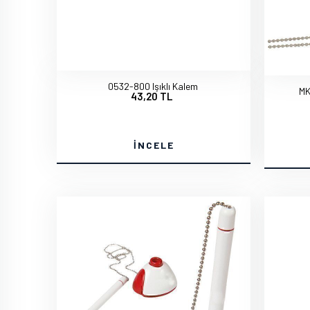
0532-800 Işıklı Kalem
MK
43,20 TL
İNCELE