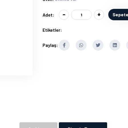
-
+
Sepete
Adet:
Etiketler:
Paylaş: