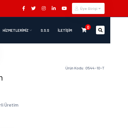
Üye Girişi
0
HİZMETLERİMİZ
S.S.S
İLETİŞİM
Ürün Kodu: 0544-10-T
m
rli Üretim