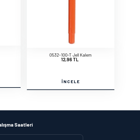
0532-100-T Jell Kalem
12,96 TL
İNCELE
alışma Saatleri