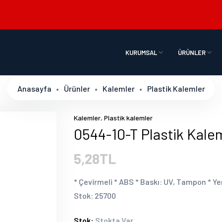
KURUMSAL
ÜRÜNLER
Anasayfa
Ürünler
Kalemler
Plastik Kalemler
,
Kalemler
Plastik kalemler
0544-10-T Plastik Kale
5,28TL
* Çevirmeli * ABS * Baskı: UV, Tampon * Ye
Stok: 25700
Stok:
Stokta Var