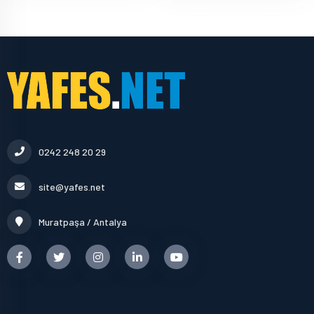
0242 248 20 29
site@yafes.net
Muratpaşa / Antalya