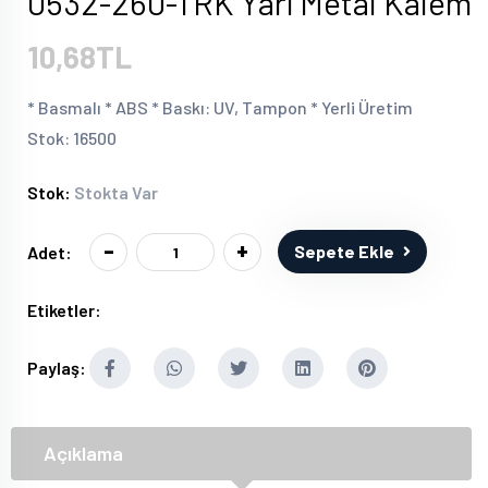
0532-260-TRK Yarı Metal Kalem
10,68TL
* Basmalı * ABS * Baskı: UV, Tampon * Yerli Üretim
Stok: 16500
Stok:
Stokta Var
-
+
Sepete Ekle
Adet:
Etiketler:
Paylaş:
Açıklama