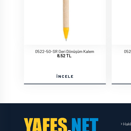
0522-50-SR Geri Dönüşüm Kalem
052
8,52 TL
İNCELE
Hakk