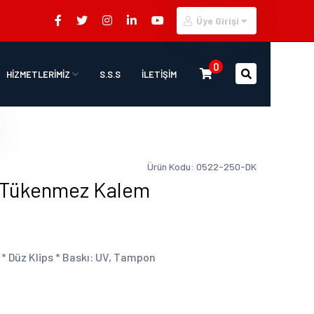
Üye Girişi
0
HİZMETLERİMİZ
S.S.S
İLETİŞİM
Ürün Kodu: 0522-250-DK
 Tükenmez Kalem
* Düz Klips * Baskı: UV, Tampon