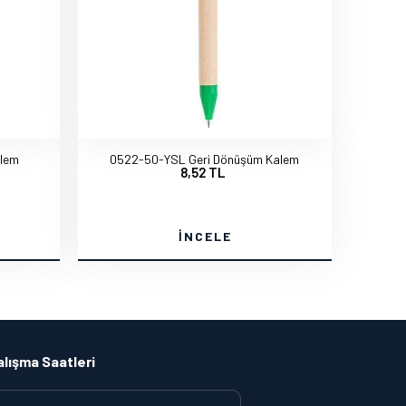
alem
0522-50-YSL Geri Dönüşüm Kalem
8,52 TL
İNCELE
alışma Saatleri