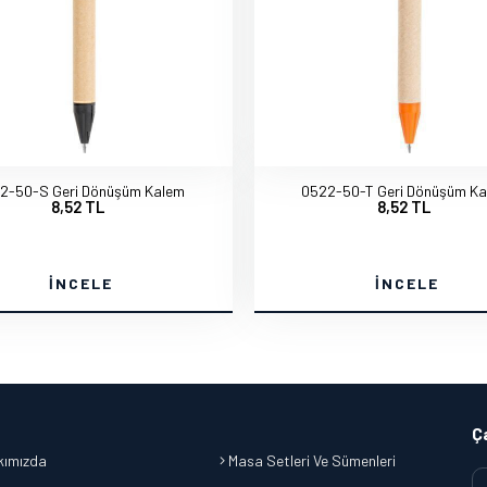
2-50-S Geri Dönüşüm Kalem
0522-50-T Geri Dönüşüm K
8,52 TL
8,52 TL
İNCELE
İNCELE
Ç
ımızda
Masa Setleri Ve Sümenleri