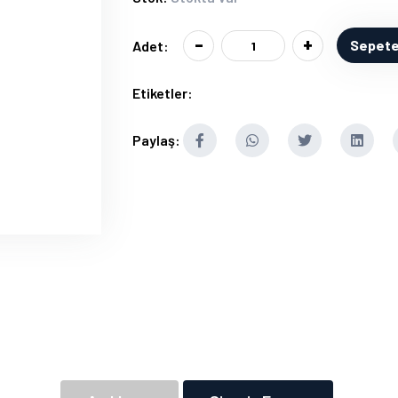
-
+
Sepete
Adet:
Etiketler:
Paylaş: