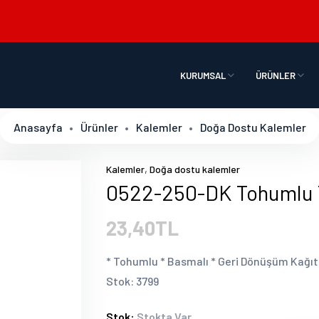
KURUMSAL
ÜRÜNLER
Anasayfa
Ürünler
Kalemler
Doğa Dostu Kalemler
,
Kalemler
Doğa dostu kalemler
0522-250-DK Tohumlu
23,40TL
* Tohumlu * Basmalı * Geri Dönüşüm Kağıt 
Stok: 3799
Stok:
Stokta Var