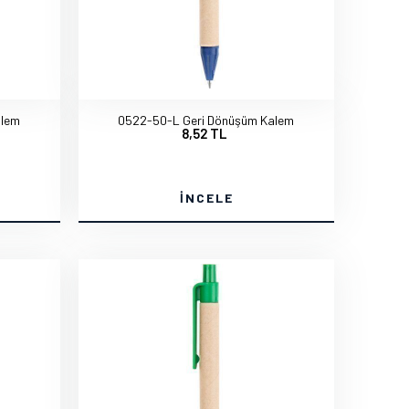
alem
0522-50-L Geri Dönüşüm Kalem
8,52 TL
İNCELE