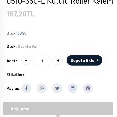
0510-350-L Kutulu Roller Kalem
187,20TL
Stok: 3848
Stok:
Stokta Var
-
+
Sepete Ekle
Adet:
Etiketler:
Paylaş:
Açıklama