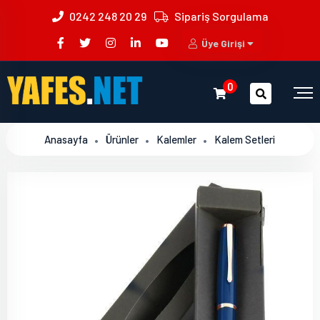
0242 248 20 29
Sipariş Sorgulama
Üye Girişi
0
Anasayfa
Ürünler
Kalemler
Kalem Setleri