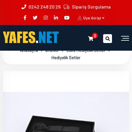
0242 248 20 29
Sipariş Sorgulama
Üye Girişi
0
Anasayfa
Ürünler
Lüks Hediyelik Setler
Hediyelik Setler