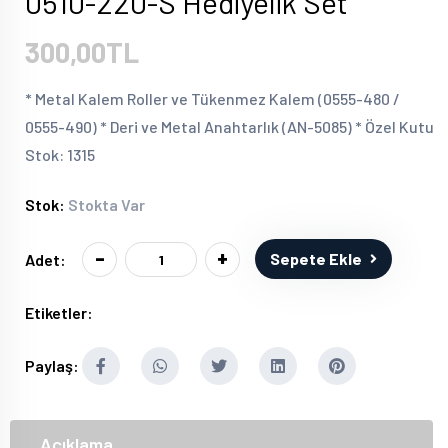
0510-220-S Hediyelik Set
300,00TL
* Metal Kalem Roller ve Tükenmez Kalem (0555-480 /
0555-490) * Deri ve Metal Anahtarlık (AN-5085) * Özel Kutu
Stok: 1315
Stok:
Stokta Var
-
+
Sepete Ekle
Adet:
Etiketler:
Paylaş:
Açıklama