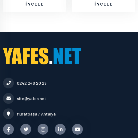
İNCELE
İNCELE
0242 248 20 29
site@yafes.net
Muratpaşa / Antalya