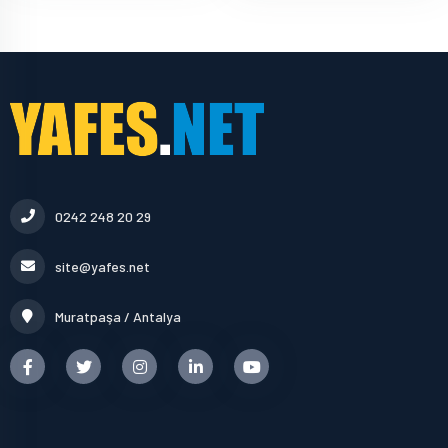
0242 248 20 29
site@yafes.net
Muratpaşa / Antalya