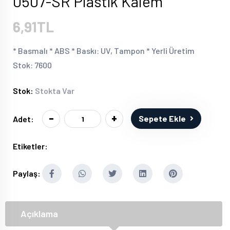
0507-SR Plastik Kalem
6,91TL
* Basmalı * ABS * Baskı: UV, Tampon * Yerli Üretim
Stok: 7600
Stok:
Stokta Var
-
+
Sepete Ekle
Adet:
Etiketler:
Paylaş:
Açıklama