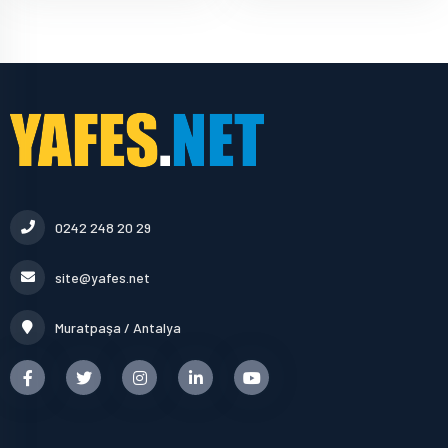
0242 248 20 29
site@yafes.net
Muratpaşa / Antalya