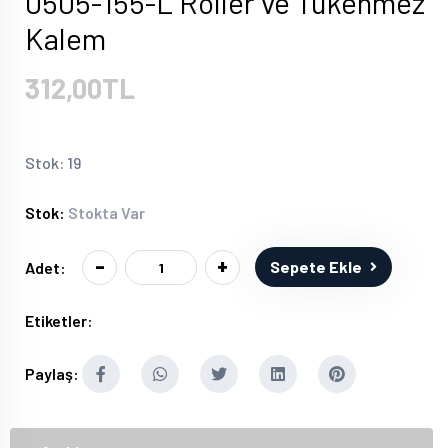
0505-155-L Roller ve Tükenmez
Kalem
312,00TL
Stok: 19
Stok:
Stokta Var
-
+
Sepete Ekle
Adet:
Etiketler:
Paylaş: