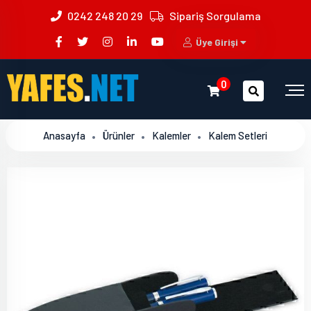
0242 248 20 29
Sipariş Sorgulama
Üye Girişi
0
Anasayfa
Ürünler
Kalemler
Kalem Setleri