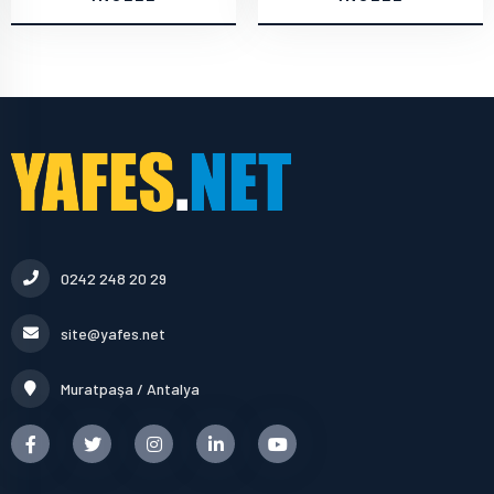
0242 248 20 29
site@yafes.net
Muratpaşa / Antalya