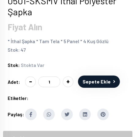
0501-SKSMV İthal Polyester
Şapka
Fiyat Alın
* İthal Şapka * Tam Tela * 5 Panel * 4 Kuş Gözlü
Stok: 47
Stok:
Stokta Var
-
+
Sepete Ekle
Adet:
Etiketler:
Paylaş: