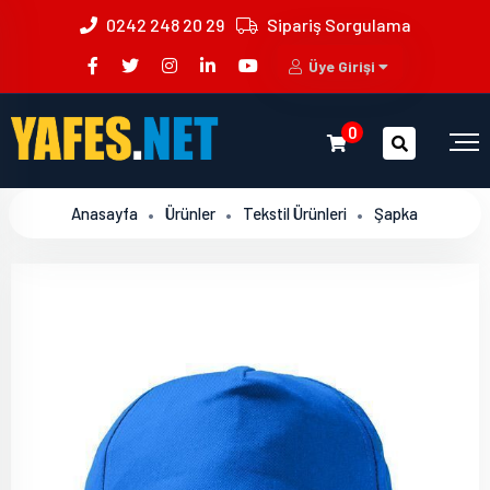
0242 248 20 29
Sipariş Sorgulama
Üye Girişi
0
Anasayfa
Ürünler
Tekstil Ürünleri
Şapka